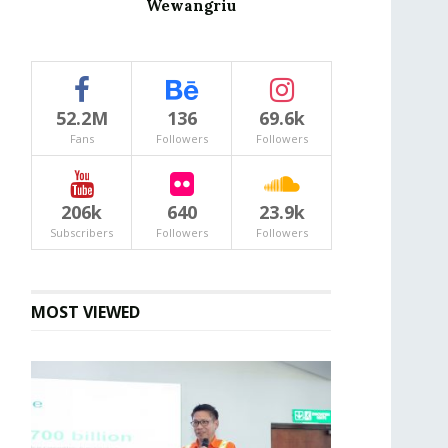
Wewangriu
52.2M
136
69.6k
Fans
Followers
Followers
206k
640
23.9k
Subscribers
Followers
Followers
MOST VIEWED