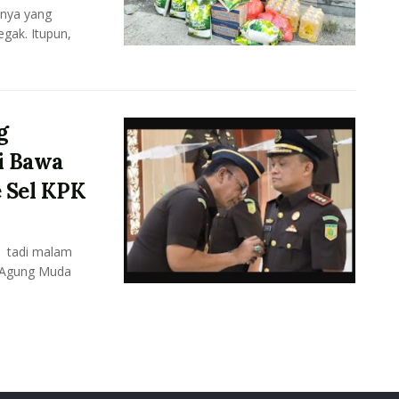
hnya yang
egak. Itupun,
g
i Bawa
 Sel KPK
) tadi malam
 Agung Muda