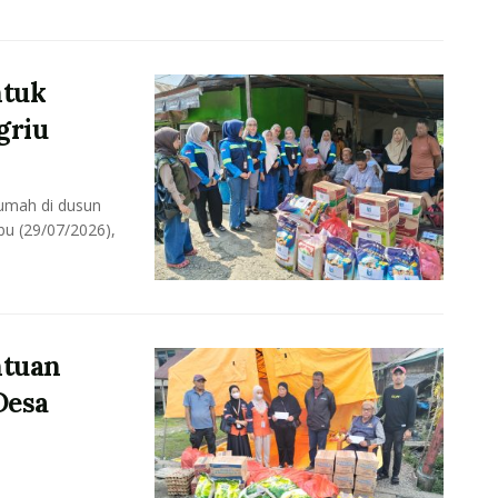
ntuk
griu
rumah di dusun
u (29/07/2026),
ntuan
Desa