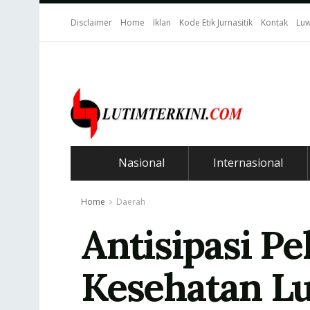
Disclaimer
Home
Iklan
Kode Etik Jurnasitik
Kontak
Luw
Nasional
Internasional
Home
Daerah
Antisipasi Pe
Kesehatan L