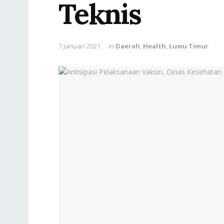
Teknis
7 Januari 2021
in
Daerah
,
Health
,
Luwu Timur