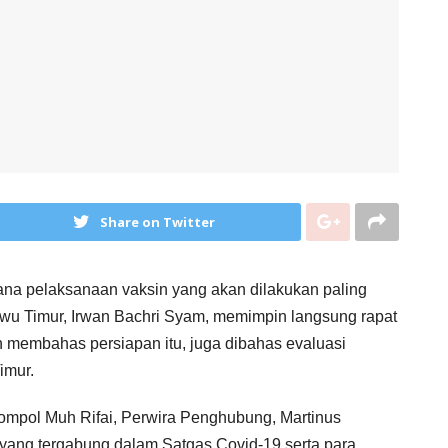
Share on Twitter
ncana pelaksanaan vaksin yang akan dilakukan paling
wu Timur, Irwan Bachri Syam, memimpin langsung rapat
n membahas persiapan itu, juga dibahas evaluasi
imur.
Kompol Muh Rifai, Perwira Penghubung, Martinus
yang tergabung dalam Satgas Covid-19 serta para