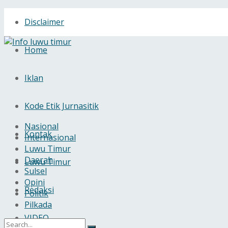
Disclaimer
Home
Iklan
Kode Etik Jurnasitik
Nasional
Kontak
Internasional
Luwu Timur
Daerah
Luwu Timur
Sulsel
Opini
Redaksi
Politik
Pilkada
VIDEO