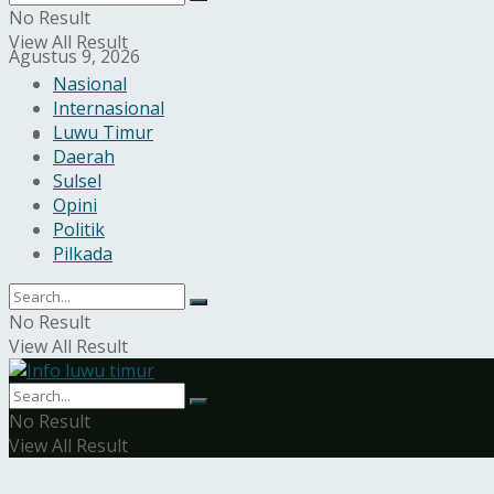
No Result
View All Result
Agustus 9, 2026
Nasional
Internasional
Luwu Timur
Daerah
Sulsel
Opini
Politik
Pilkada
No Result
View All Result
No Result
View All Result