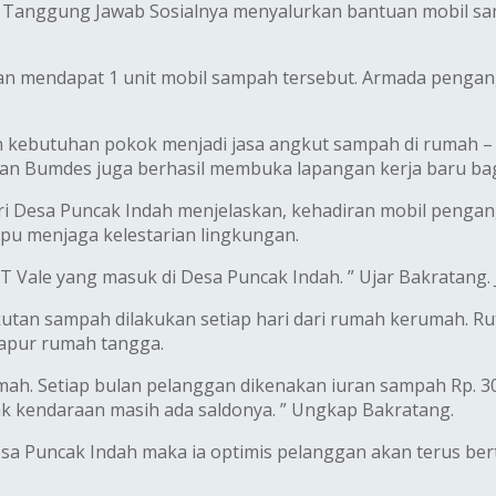
m Tanggung Jawab Sosialnya menyalurkan bantuan mobil sa
an mendapat 1 unit mobil sampah tersebut. Armada penga
n kebutuhan pokok menjadi jasa angkut sampah di rumah –
n Bumdes juga berhasil membuka lapangan kerja baru bag
i Desa Puncak Indah menjelaskan, kehadiran mobil pengan
u menjaga kelestarian lingkungan.
PT Vale yang masuk di Desa Puncak Indah. ” Ujar Bakratang. 
tan sampah dilakukan setiap hari dari rumah kerumah. Rut
dapur rumah tangga.
umah. Setiap bulan pelanggan dikenakan iuran sampah Rp. 3
ak kendaraan masih ada saldonya. ” Ungkap Bakratang.
sa Puncak Indah maka ia optimis pelanggan akan terus ber