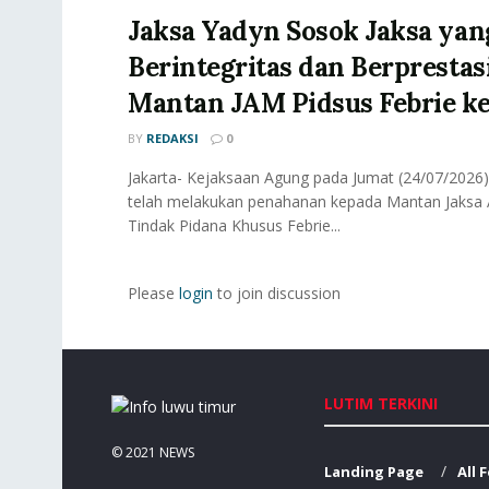
Jaksa Yadyn Sosok Jaksa yan
Berintegritas dan Berprestas
Mantan JAM Pidsus Febrie ke
BY
REDAKSI
0
Jakarta- Kejaksaan Agung pada Jumat (24/07/2026
telah melakukan penahanan kepada Mantan Jaksa
Tindak Pidana Khusus Febrie...
Please
login
to join discussion
LUTIM TERKINI
© 2021
NEWS
Landing Page
All 