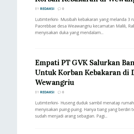
BY
REDAKSI
0
Lutimterkini- Musibah kebakaran yang melanda 3 
Paorebbae desa Weawangriu kecamatan Malili, Rab
menyisakan duka yang mendalam...
Empati PT GVK Salurkan Ba
Untuk Korban Kebakaran di 
Wewangriu
BY
REDAKSI
0
Lutimterkini- Huseng duduk sambil menatap ruma
menyisakan puing-puing. Hanya tiang yang berdiri t
sudah menjadi arang sebagian. Pagi...