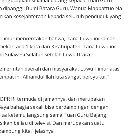
mengucapkan selamat datang kepada Tuan Guru
a dipanggil Bumi Batara Guru, Wanua Mappattuo Na
erikan kesejahteraan kepada seluruh penduduk yang
 Timur menceritakan bahwa, Tana Luwu ini ramah
 mekar, ada 1 kota dan 3 kabupaten. Tana Luwu ini
di Sulawesi Selatan setelah Luwu Utara.
 pemerintah daerah dan masyarakat Luwu Timur atas
mpat ini. Alhamdulillah kita sangat bersyukur,”
 DPR RI termuda di jamannya, dan merupakan
Saya bahagia sekali bisa berdampingan dengan
i bisa ketemu langsung sama Tuan Guru Bajang,
sikan beliau di televisi. Dan merupakan suatu
ampung kita,” jelasnya.