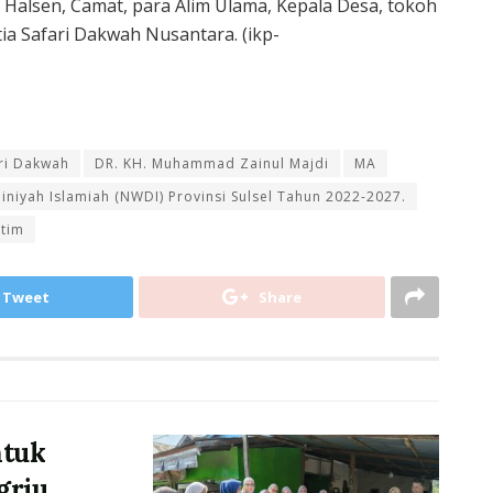
Halsen, Camat, para Alim Ulama, Kepala Desa, tokoh
ia Safari Dakwah Nusantara. (ikp-
ri Dakwah
DR. KH. Muhammad Zainul Majdi
MA
iniyah Islamiah (NWDI) Provinsi Sulsel Tahun 2022-2027.
utim
Tweet
Share
ntuk
griu