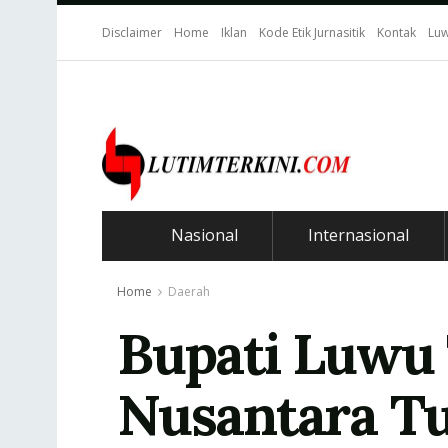
Disclaimer
Home
Iklan
Kode Etik Jurnasitik
Kontak
Luw
Nasional
Internasional
Home
Daerah
Bupati Luwu 
Nusantara T