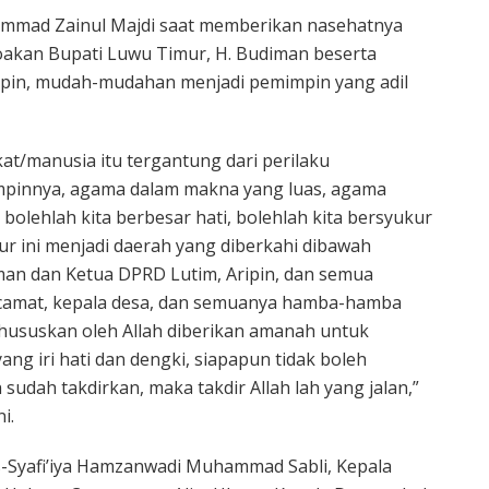
mmad Zainul Majdi saat memberikan nasehatnya
akan Bupati Luwu Timur, H. Budiman beserta
ipin, mudah-mudahan menjadi pemimpin yang adil
t/manusia itu tergantung dari perilaku
mpinnya, agama dalam makna yang luas, agama
olehlah kita berbesar hati, bolehlah kita bersyukur
 ini menjadi daerah yang diberkahi dibawah
an dan Ketua DPRD Lutim, Aripin, dan semua
 camat, kepala desa, dan semuanya hamba-hamba
ikhususkan oleh Allah diberikan amanah untuk
ng iri hati dan dengki, siapapun tidak boleh
sudah takdirkan, maka takdir Allah lah yang jalan,”
i.
-Syafi’iya Hamzanwadi Muhammad Sabli, Kepala