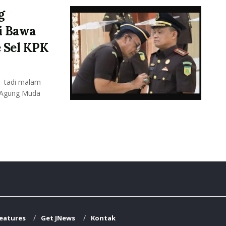
g
i Bawa
 Sel KPK
) tadi malam
 Agung Muda
Features
Get JNews
Kontak