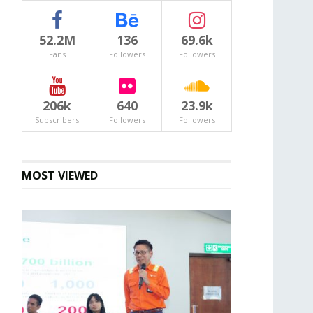
52.2M
136
69.6k
Fans
Followers
Followers
206k
640
23.9k
Subscribers
Followers
Followers
MOST VIEWED