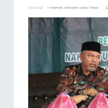
9 Juni 2022
in
Daerah
,
Lifestyle
,
Luwu Timur