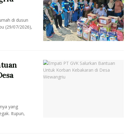
rumah di dusun
u (29/07/2026),
ntuan
Desa
hnya yang
egak. Itupun,